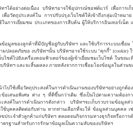
ัทฯได้อย่างต่อเนื่อง บริษัทฯอาจใช้อุปกรณ์ซอฟต์แวร์ เพื่อการ
นี้ เพื่อวัตถุประสงค์ใน การปรับปรุงเว็บไซต์ให้เข้าถึงกลุ่มเป้าห
่ใช้ในการเยี่ยมชม ประเภทของการสืบค้น ผู้ให้บริการอินเทอร์เน็ต แ
มูลของลูกค้าที่มีบัญชีอยู่กับบริษัทฯ และใช้บริการระบบเชื่อม
ปลอดภัยขอ งบริษัทฯนั้น บริษัทฯอาจใช้ระบบ "คุกกี้" (cookie
ว็บไซต์ไปยังเครื่องคอมพิวเตอร์ของผู้เข้าเยี่ยมชมเว็บไซต์ ในขณะที่ผ
ดยบริษัทฯ และจะสิ้นผลลง ภายหลังจากการเชื่อมโยงข้อมูลในส่วนข
ล
ถูกนำไปใช้เพื่อวัตถุประสงค์ในการดำเนินงานของบริษัทฯอย่างถูกต้อง
อเสนอพิเศษ ต่าง ๆ ที่ดีขึ้นกว่าเดิม ซึ่งเป็นไปตามความต้องกา
ระสงค์ในการดำเนินการดังกล่าว บริษัทฯจะเก็บรวบรวมข้อมู
ุคคลติดต่อกับท่าน หากท่านเลือกที่จะให้ ข้อมูลส่วนบุคคล เช่น 
เลขประจำตัวลูกค้าแก่บริษัทฯ ตลอดจนกิจกรรมทางธุรกิจหรือการดำ
์มาตรฐานสำหรับการรักษาข้อมูลเป็นความลับของบริษัทฯ