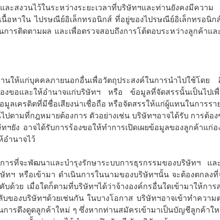
 และสงวนไว้ในระหว่างระยะเวลาที่บริษัทฯและท่านยังคงมีความ สั
เนื้อหาใน ไปรษณีย์อิเล็กทรอนิกส์ ที่อยู่ของไปรษณีย์อิเล็กทรอนิ
นในการติดตามผล และเพื่อตรวจสอบถึงการโต้ตอบระหว่างลูกค้าและบ
่านให้แก่บุคคลภายนอกอื่นเพื่อวัตถุประสงค์ในการนำไปใช้โดย 
้องขอและให้อำนาจแก่บริษัทฯ หรือ ข้อมูลที่จัดสรรนั้นเป็นไปเพื่
้อมูลเครดิตที่มีชื่อเสียงน่าเชื่อถือ หรือจัดสรรให้แก่ผู้แทนในการร
ไปตามที่กฎหมายต้องการ ตัวอย่างเช่น บริษัทฯอาจได้รับ การต้องข
ฯยัง อาจได้รับการร้องขอให้ทำการเปิดเผยข้อมูลของลูกค้าแก่องค
ห้อำนาจไว้
ารที่จะพัฒนาและบำรุงรักษาระบบการธุรกรรมของบริษัทฯ และ
ิษัทฯ หรือเข้ามา ดำเนินการในนามของบริษัทฯนั้น จะต้องตกลงที่
บังคับด้วย เมื่อใดก็ตามที่บริษัทฯได้ว่าจ้างองค์กรอื่นใดเข้ามาให้
มลับของบริษัทฯด้วยเช่นกัน ในบางโอกาส บริษัทฯอาจเข้าทำควา
ารดึงดูดลูกค้าใหม่ ๆ ซึ่งหากท่านสมัครเข้ามาเป็นบัญชีลูกค้าให