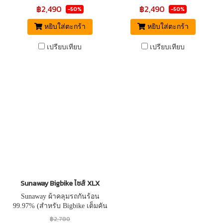
฿2,490
฿2,490
-50%
-50%
หยิบใส่ตะกร้า
หยิบใส่ตะกร้า
เปรียบเทียบ
เปรียบเทียบ
Sunaway Bigbike ไซส์ XLX
Sunaway ผ้าคลุมรถกันร้อน
99.97% (สำหรับ Bigbike เต็มคัน
ไซส์ XLX)
฿2,780