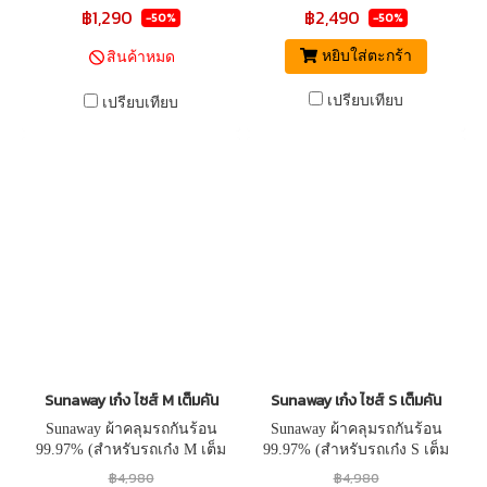
฿1,290
฿2,490
-50%
-50%
หยิบใส่ตะกร้า
สินค้าหมด
เปรียบเทียบ
เปรียบเทียบ
Sunaway เก๋ง ไซส์ M เต็มคัน
Sunaway เก๋ง ไซส์ S เต็มคัน
Sunaway ผ้าคลุมรถกันร้อน
Sunaway ผ้าคลุมรถกันร้อน
99.97% (สำหรับรถเก๋ง M เต็ม
99.97% (สำหรับรถเก๋ง S เต็ม
คัน)
คัน)
฿4,980
฿4,980