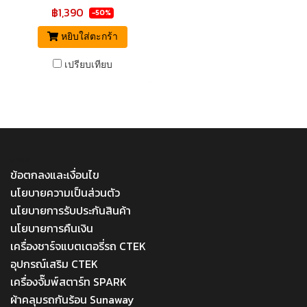
฿1,390
-50%
หยิบใส่ตะกร้า
เปรียบเทียบ
MENU
ข้อตกลงและเงื่อนไข
นโยบายความเป็นส่วนตัว
นโยบายการรับประกันสินค้า
นโยบายการคืนเงิน
เครื่องชาร์จแบตเตอรี่รถ CTEK
อุปกรณ์เสริม CTEK
เครื่องจั๊มพ์สตาร์ท SPARK
ผ้าคลุมรถกันร้อน Sunaway