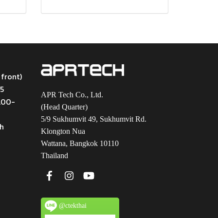
 front)
45
APR Tech Co., Ltd.
9.00-
(Head Quarter)
5/9 Sukhumvit 49, Sukhumvit Rd.
th
Klongton Nua
Wattana, Bangkok 10110
Thailand
@ctekthai