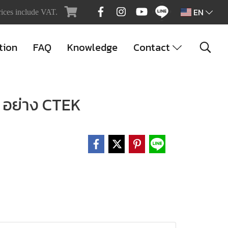
EN
rices include VAT.
tion
FAQ
Knowledge
Contact
รถ อย่าง CTEK