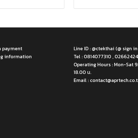
Menu
m payment
Line ID : @ctekthai (@ sign in
ng information
Tel : 0814077310 , 0266242
Operating Hours : Mon-Sat 
18.00 น.
Email : contact@aprtech.co.