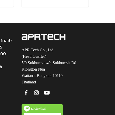
 front)
45
APR Tech Co., Ltd.
9.00-
(Head Quarter)
5/9 Sukhumvit 49, Sukhumvit Rd.
th
Klongton Nua
Wattana, Bangkok 10110
Thailand
@ctekthai