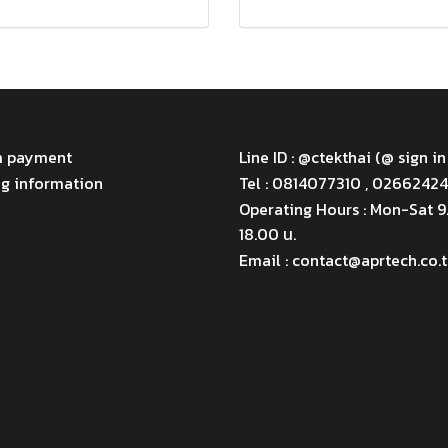
Menu
m payment
Line ID : @ctekthai (@ sign in
ng information
Tel : 0814077310 , 0266242
Operating Hours : Mon-Sat 
18.00 น.
Email : contact@aprtech.co.