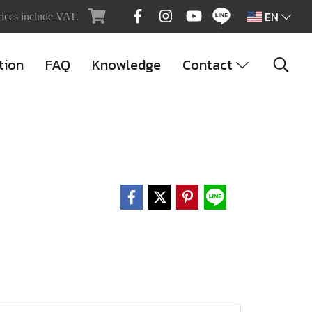
EN
rices include VAT.
tion
FAQ
Knowledge
Contact