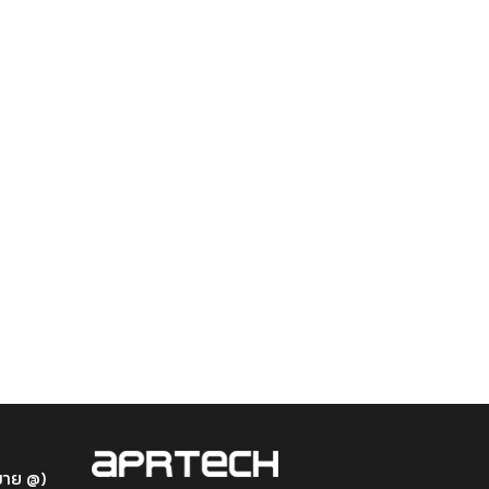
หมาย @)