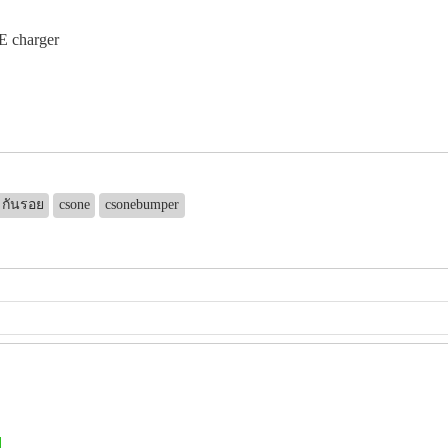
E charger
กันรอย
csone
csonebumper