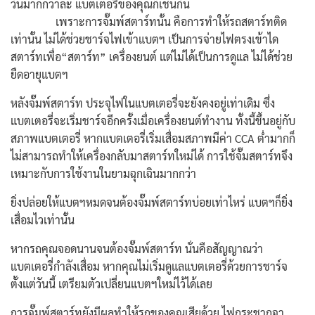
วันมากกว่าล่ะ แบตเตอรี่ของคุณก็เช่นกัน
เพราะการจั๊มพ์สตาร์ทนั้น คือการทำให้รถสตาร์ทติด
เท่านั้น ไม่ได้ช่วยชาร์จไฟเข้าแบตฯ เป็นการจ่ายไฟตรงเข้าได
สตาร์ทเพื่อ
“สตาร์ท”
เครื่องยนต์
แต่ไม่ได้เป็นการดูแล ไม่ได้ช่วย
ยืดอายุแบตฯ
หลังจั๊มพ์สตาร์ท ประจุไฟในแบตเตอรี่จะยังคงอยู่เท่าเดิม ซึ่ง
แบตเตอรี่จะเริ่มชาร์จอีกครั้งเมื่อเครื่องยนต์ทำงาน ทั้งนี้ขึ้นอยู่กับ
สภาพแบตเตอรี่ หากแบตเตอรี่เริ่มเสื่อมสภาพมีค่า CCA ต่ำมากก็
ไม่สามารถทำให้เครื่องกลับมาสตาร์ทใหม่ได้ การใช้จั๊มสตาร์ทจึง
เหมาะกับการใช้งานในยามฉุกเฉินมากกว่า
ยิ่งปล่อยให้แบตฯหมดจนต้องจั๊มพ์สตาร์ทบ่อยเท่าไหร่ แบตฯก็ยิ่ง
เสื่อมไวเท่านั้น
หากรถคุณจอดนานจนต้องจั๊มพ์สตาร์ท นั่นคือสัญญาณว่า
แบตเตอรี่กำลังเสื่อม หากคุณไม่เริ่มดูแลแบตเตอรี่ด้วยการชาร์จ
ตั้งแต่วันนี้ เตรียมตัวเปลี่ยนแบตฯใหม่ไว้ได้เลย
การจั๊มพ์สตาร์ทยังมีผลทำให้รถของคุณเสียด้วย ไฟกระชากจา