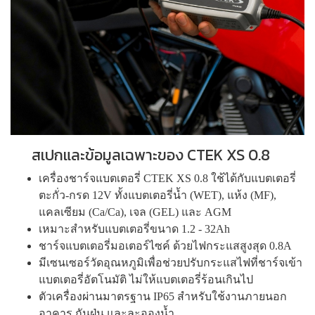
สเปกและข้อมูลเฉพาะของ CTEK XS 0.8
เครื่องชาร์จแบตเตอรี่ CTEK XS 0.8 ใช้ได้กับแบตเตอรี่
ตะกั่ว-กรด 12V ทั้งแบตเตอรี่น้ำ (WET), แห้ง (MF),
แคลเซียม (Ca/Ca), เจล (GEL) และ AGM
เหมาะสำหรับแบตเตอรี่ขนาด 1.2 - 32Ah
ชาร์จแบตเตอรี่มอเตอร์ไซค์ ด้วยไฟกระแสสูงสุด 0.8A
มีเซนเซอร์วัดอุณหภูมิเพื่อช่วยปรับกระแสไฟที่ชาร์จเข้า
แบตเตอรี่อัตโนมัติ ไม่ให้แบตเตอรี่ร้อนเกินไป
ตัวเครื่องผ่านมาตรฐาน IP65 สำหรับใช้งานภายนอก
อาคาร กันฝุ่น และละอองน้ำ