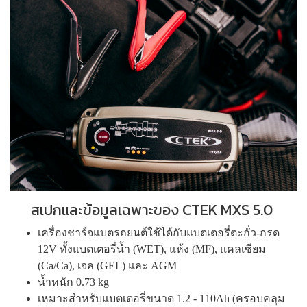
สเปกและข้อมูลเฉพาะของ CTEK MXS 5.0
เครื่องชาร์จแบตรถยนต์ใช้ได้กับแบตเตอรี่ตะกั่ว-กรด
12V ทั้งแบตเตอรี่น้ำ (WET), แห้ง (MF), แคลเซียม
(Ca/Ca), เจล (GEL) และ AGM
น้ำหนัก 0.73 kg
เหมาะสำหรับแบตเตอรี่ขนาด 1.2 - 110Ah (ครอบคลุม