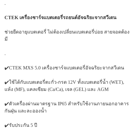
.
CTEK เครื่องชาร์จแบตเตอรี่รถยนต์อัจฉริยะจากสวีเดน
ช่วยยืดอายุแบตเตอรี่ ไม่ต้องเปลี่ยนแบตเตอรี่บ่อย สายจอดต้อง
มี
.
✔️CTEK MXS 5.0 เครื่องชาร์จแบตเตอรี่อัจฉริยะจากสวีเดน
✔️ใช้ได้กับแบตเตอรี่ตะกั่ว-กรด 12V ทั้งแบตเตอรี่น้ำ (WET),
แห้ง (MF), แคลเซียม (Ca/Ca), เจล (GEL) และ AGM
✔️ตัวเครื่องผ่านมาตรฐาน IP65 สำหรับใช้งานภายนอกอาคาร
กันฝุ่น และละอองน้ำ
✔️รับประกัน 5 ปี