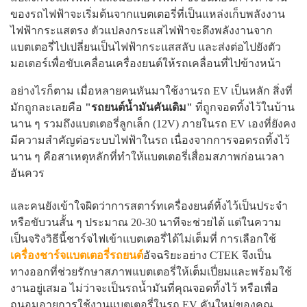
ของรถไฟฟ้าจะเริ่มต้นจากแบตเตอรี่ที่เป็นแหล่งเก็บพลังงาน
ไฟฟ้ากระแสตรง ตัวแปลงกระแสไฟฟ้าจะดึงพลังงานจาก
แบตเตอรี่ไปเปลี่ยนเป็นไฟฟ้ากระแสสลับ และส่งต่อไปยังตัว
มอเตอร์เพื่อขับเคลื่อนเครื่องยนต์ให้รถเคลื่อนที่ไปข้างหน้า
อย่างไรก็ตาม เมื่อหลายคนหันมาใช้งานรถ EV เป็นหลัก สิ่งที่
มักถูกละเลยคือ
"รถยนต์น้ำมันคันเดิม"
ที่ถูกจอดทิ้งไว้ในบ้าน
นาน ๆ รวมถึงแบตเตอรี่ลูกเล็ก (12V) ภายในรถ EV เองที่ยังคง
มีความสำคัญต่อระบบไฟฟ้าในรถ เนื่องจากการจอดรถทิ้งไว้
นาน ๆ คือสาเหตุหลักที่ทำให้แบตเตอรี่เสื่อมสภาพก่อนเวลา
อันควร
และคนยังเข้าใจผิดว่าการสตาร์ทเครื่องยนต์ทิ้งไว้เป็นประจำ
หรือขับวนสั้น ๆ ประมาณ 20-30 นาทีจะช่วยได้ แต่ในความ
เป็นจริงวิธีนี้ชาร์จไฟเข้าแบตเตอรี่ได้ไม่เต็มที่ การเลือกใช้
เครื่องชาร์จแบตเตอรี่รถยนต์
อัจฉริยะอย่าง CTEK จึงเป็น
ทางออกที่ช่วยรักษาสภาพแบตเตอรี่ให้เต็มเปี่ยมและพร้อมใช้
งานอยู่เสมอ ไม่ว่าจะเป็นรถน้ำมันที่คุณจอดทิ้งไว้ หรือเพื่อ
ถนอมอายุการใช้งานแบตเตอรี่ในรถ EV คันใหม่ของคุณ