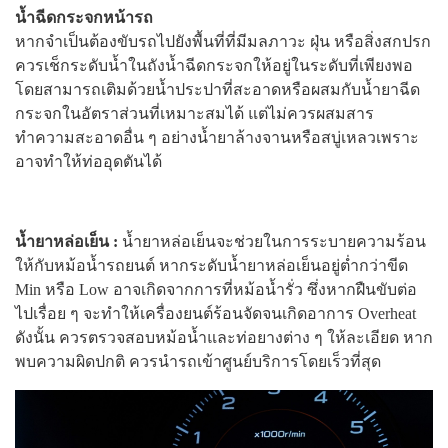
น้ำฉีดกระจกหน้ารถ
หากจำเป็นต้องขับรถไปยังพื้นที่ที่มีมลภาวะ ฝุ่น หรือสิ่งสกปรก
ควรเช็กระดับน้ำในถังน้ำฉีดกระจกให้อยู่ในระดับที่เพียงพอ
โดยสามารถเติมด้วยน้ำประปาที่สะอาดหรือผสมกับน้ำยาฉีด
กระจกในอัตราส่วนที่เหมาะสมได้ แต่ไม่ควรผสมสาร
ทำความสะอาดอื่น ๆ อย่างน้ำยาล้างจานหรือสบู่เหลวเพราะ
อาจทำให้ท่ออุดตันได้
น้ำยาหล่อเย็น :
น้ำยาหล่อเย็นจะช่วยในการระบายความร้อน
ให้กับหม้อน้ำรถยนต์ หากระดับน้ำยาหล่อเย็นอยู่ต่ำกว่าขีด
Min หรือ Low อาจเกิดจากการที่หม้อน้ำรั่ว ซึ่งหากฝืนขับต่อ
ไปเรื่อย ๆ จะทำให้เครื่องยนต์ร้อนจัดจนเกิดอาการ Overheat
ดังนั้น ควรตรวจสอบหม้อน้ำและท่อยางต่าง ๆ ให้ละเอียด หาก
พบความผิดปกติ ควรนำรถเข้าศูนย์บริการโดยเร็วที่สุด