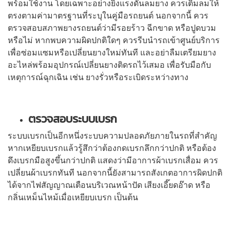
พร้อมใช้งาน โดยเฉพาะอย่างยิ่งแรงดันลมยาง ควรเติมลมให้
ตรงตามค่ามาตรฐานที่ระบุในคู่มือรถยนต์ นอกจากนี้ ควร
ตรวจสอบสภาพยางรถยนต์ว่ามีรอยร้าว ฉีกขาด หรือปูดบวม
หรือไม่ หากพบความผิดปกติใดๆ ควรรีบนำรถเข้าศูนย์บริการ
เพื่อซ่อมแซมหรือเปลี่ยนยางใหม่ทันที และอย่าลืมเตรียมยาง
อะไหล่พร้อมอุปกรณ์เปลี่ยนยางติดรถไว้เสมอ เพื่อรับมือกับ
เหตุการณ์ฉุกเฉิน เช่น ยางรั่วหรือระเบิดระหว่างทาง
ตรวจสอบระบบเบรก
ระบบเบรกเป็นอีกหนึ่งระบบความปลอดภัยภายในรถที่สำคัญ
หากเหยียบเบรกแล้วรู้สึกว่าต้องกดเบรกลึกกว่าปกติ หรือต้อง
ดึงเบรกมือสูงขึ้นกว่าปกติ แสดงว่ามีอาการผ้าเบรกเสื่อม ควร
เปลี่ยนผ้าเบรกทันที นอกจากนี้ยังสามารถสังเกตอาการผิดปกติ
ได้จากไฟสัญญาณเตือนบริเวณหน้าปัด เสียงเอี๊ยดอ๊าด หรือ
กลิ่นเหม็นไหม้เมื่อเหยียบเบรก เป็นต้น