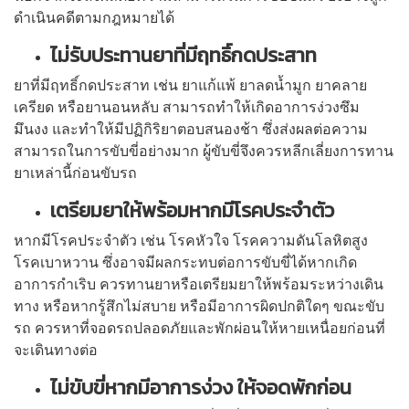
ดำเนินคดีตามกฎหมายได้
ไม่รับประทานยาที่มีฤทธิ์กดประสาท
ยาที่มีฤทธิ์กดประสาท เช่น ยาแก้แพ้ ยาลดน้ำมูก ยาคลาย
เครียด หรือยานอนหลับ สามารถทำให้เกิดอาการง่วงซึม
มึนงง และทำให้มีปฏิกิริยาตอบสนองช้า ซึ่งส่งผลต่อความ
สามารถในการขับขี่อย่างมาก ผู้ขับขี่จึงควรหลีกเลี่ยงการทาน
ยาเหล่านี้ก่อนขับรถ
เตรียมยาให้พร้อมหากมีโรคประจำตัว
หากมีโรคประจำตัว เช่น โรคหัวใจ โรคความดันโลหิตสูง
โรคเบาหวาน ซึ่งอาจมีผลกระทบต่อการขับขี่ได้หากเกิด
อาการกำเริบ ควรทานยาหรือเตรียมยาให้พร้อมระหว่างเดิน
ทาง หรือหากรู้สึกไม่สบาย หรือมีอาการผิดปกติใดๆ ขณะขับ
รถ ควรหาที่จอดรถปลอดภัยและพักผ่อนให้หายเหนื่อยก่อนที่
จะเดินทางต่อ
ไม่ขับขี่หากมีอาการง่วง ให้จอดพักก่อน