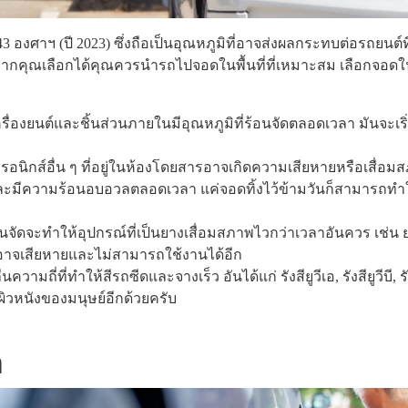
 องศาฯ (ปี 2023) ซึ่งถือเป็นอุณหภูมิที่อาจส่งผลกระทบต่อรถยนต์ท
กคุณเลือกได้คุณควรนำรถไปจอดในพื้นที่ที่เหมาะสม เลือกจอดในที
ครื่องยนต์และชิ้นส่วนภายในมีอุณหภูมิที่ร้อนจัดตลอดเวลา มันจะเริ
ทรอนิกส์อื่น ๆ ที่อยู่ในห้องโดยสารอาจเกิดความเสียหายหรือเสื่
ละมีความร้อนอบอวลตลอดเวลา แค่จอดทิ้งไว้ข้ามวันก็สามารถทำให้อ
้อนจัดจะทำให้อุปกรณ์ที่เป็นยางเสื่อมสภาพไวกว่าเวลาอันควร เช่น 
นอาจเสียหายและไม่สามารถใช้งานได้อีก
มถี่ที่ทำให้สีรถซีดและจางเร็ว อันได้แก่ รังสียูวีเอ, รังสียูวีบี, 
ผิวหนังของมนุษย์อีกด้วยครับ
ำ